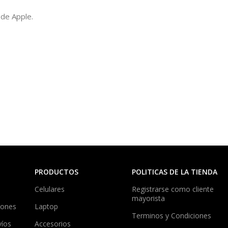
 de Apple.
PRODUCTOS
POLITICAS DE LA TIENDA
Celulares
Registrarse como cliente
mayorista
iones
Laptop
Terminos y Condiciones
víos
Accesorios