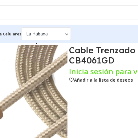
e Celulares
zado LIGHTNING | 1.5 Metros CB4061GD
Cable Trenzado
CB4061GD
Inicia sesión para v
Añadir a la lista de deseos