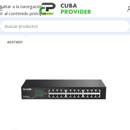
Saltar a la navegación
Ir al contenido principal
Inicio
/
Componentes de PC
/
Redes / WiFi / 4G
AGOTADO