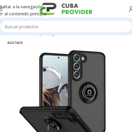
Saltar a la navegación
Ir al contenido principal
Inicio
/
Accesorios y Gadgets
/
Forros de Celulares
AGOTADO