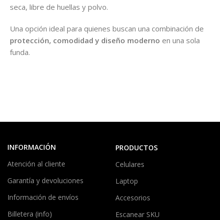
seca, libre de huellas y polvo.
Una opción ideal para quienes buscan una combinación de
protección, comodidad y diseño moderno
en una sola
funda.
INFORMACIÓN
PRODUCTOS
Atención al cliente
Celulares
Garantía y devoluciones
Laptop
Información de envíos
Accesorios
Billetera (info)
Escanear SKU