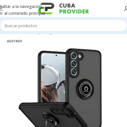
Saltar a la navegación
Ir al contenido principal
Inicio
/
Accesorios y Gadgets
/
Forros de Celulares
AGOTADO