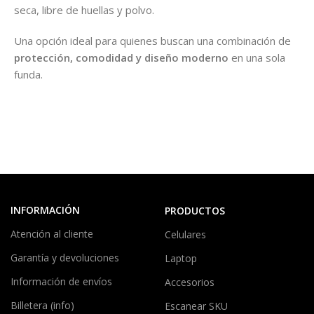
seca, libre de huellas y polvo.
Una opción ideal para quienes buscan una combinación de
protección, comodidad y diseño moderno
en una sola
funda.
INFORMACIÓN
PRODUCTOS
Atención al cliente
Celulares
Garantía y devoluciones
Laptop
Información de envíos
Accesorios
Billetera (info)
Escanear SKU