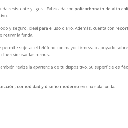
unda resistente y ligera. Fabricada con
policarbonato de alta cal
ivo.
do y seguro, ideal para el uso diario. Además, cuenta con
recor
 retirar la funda.
 permite sujetar el teléfono con mayor firmeza o apoyarlo sobre u
 línea sin usar las manos.
mbién realza la apariencia de tu dispositivo. Su superficie es
fác
tección, comodidad y diseño moderno
en una sola funda.