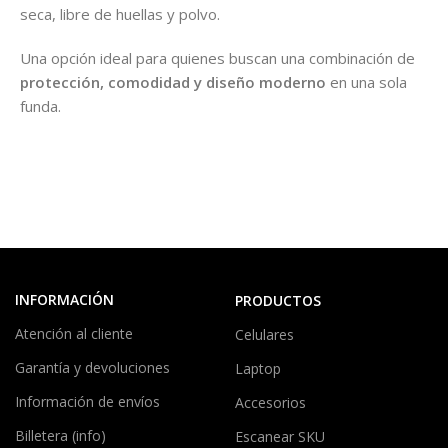
seca, libre de huellas y polvo.
Una opción ideal para quienes buscan una combinación de
protección, comodidad y diseño moderno
en una sola
funda.
INFORMACIÓN
PRODUCTOS
Atención al cliente
Celulares
Garantía y devoluciones
Laptop
Información de envíos
Accesorios
Billetera (info)
Escanear SKU