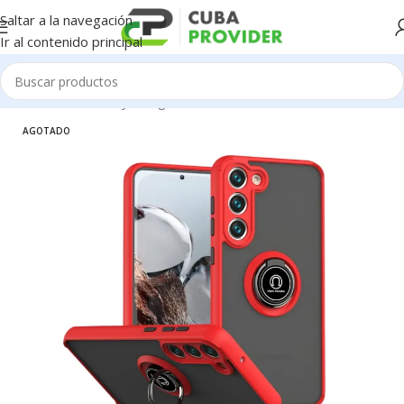
Saltar a la navegación
Ir al contenido principal
Inicio
/
Accesorios y Gadgets
/
Forros de Celulares
AGOTADO