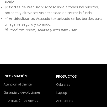
abajo.
✅
Cortes de Precisión:
Acceso libre a todos los puertos,
botones y altavoces sin necesidad de retirar la funda.
✅
Antideslizante:
Acabado texturizado en los bordes para
un agarre seguro y cómodo.
🎁
Producto nuevo, sellado y listo para usar.
INFORMACIÓN
PRODUCTOS
Atención al cliente
Celulares
Garantía y devoluciones
Laptop
Información de envíos
Accesorios