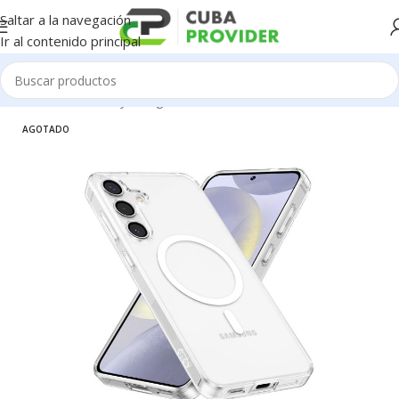
Saltar a la navegación
Ir al contenido principal
Inicio
/
Accesorios y Gadgets
/
Forros de Celulares
AGOTADO