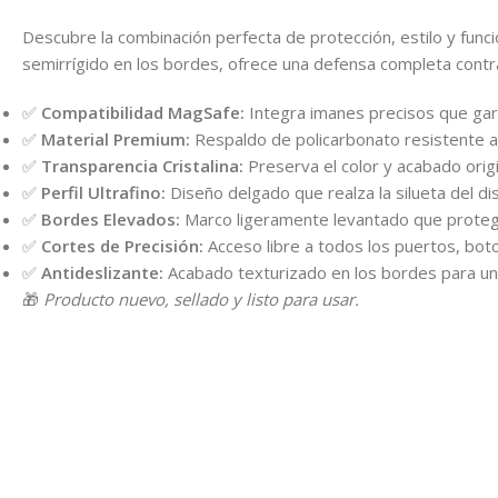
Descubre la combinación perfecta de protección, estilo y fun
semirrígido en los bordes, ofrece una defensa completa contra g
✅
Compatibilidad MagSafe:
Integra imanes precisos que gar
✅
Material Premium:
Respaldo de policarbonato resistente 
✅
Transparencia Cristalina:
Preserva el color y acabado origin
✅
Perfil Ultrafino:
Diseño delgado que realza la silueta del dis
✅
Bordes Elevados:
Marco ligeramente levantado que protege l
✅
Cortes de Precisión:
Acceso libre a todos los puertos, boto
✅
Antideslizante:
Acabado texturizado en los bordes para u
🎁
Producto nuevo, sellado y listo para usar.