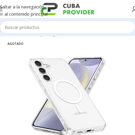
Saltar a la navegación
Ir al contenido principal
Inicio
/
Accesorios y Gadgets
/
Forros de Celulares
AGOTADO