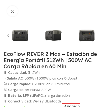
Click para agrandar
EcoFlow RIVER 2 Max – Estación de
Energía Portátil 512Wh | 500W AC |
Carga Rápida en 60 Min
🔋
Capacidad:
512Wh
⚡
Salida AC:
500W (1000W pico con X-Boost)
🚀
Carga rápida:
0-100% en 60 minutos
🌞
Carga solar:
Hasta 220W
🔋
Batería:
LFP (LiFePO₄) larga duración
📱
Conectividad:
Wi-Fi y Bluetooth
Agotado