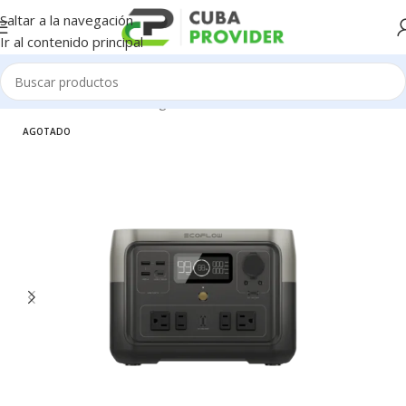
Saltar a la navegación
Ir al contenido principal
cos
/
Generadores de Energía / Plantas
/
Generadores de batería
AGOTADO