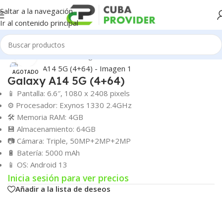
Saltar a la navegación
Ir al contenido principal
Inicio
/
Celulares
/
Samsung
Click para agrandar
AGOTADO
Galaxy A14 5G (4+64)
📱 Pantalla: 6.6″, 1080 x 2408 pixels
⚙️ Procesador: Exynos 1330 2.4GHz
🛠️ Memoria RAM: 4GB
💾 Almacenamiento: 64GB
📷 Cámara: Triple, 50MP+2MP+2MP
🔋 Batería: 5000 mAh
📱 OS: Android 13
Inicia sesión para ver precios
Añadir a la lista de deseos