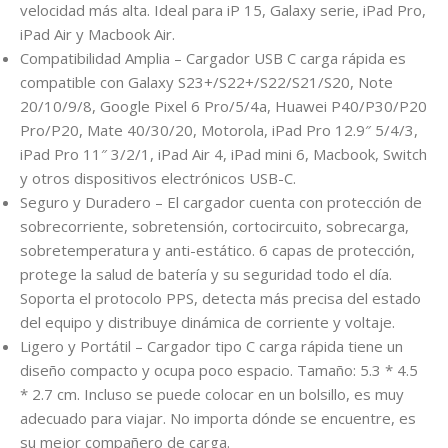
velocidad más alta. Ideal para iP 15, Galaxy serie, iPad Pro,
iPad Air y Macbook Air.
Compatibilidad Amplia – Cargador USB C carga rápida es
compatible con Galaxy S23+/S22+/S22/S21/S20, Note
20/10/9/8, Google Pixel 6 Pro/5/4a, Huawei P40/P30/P20
Pro/P20, Mate 40/30/20, Motorola, iPad Pro 12.9″ 5/4/3,
iPad Pro 11″ 3/2/1, iPad Air 4, iPad mini 6, Macbook, Switch
y otros dispositivos electrónicos USB-C.
Seguro y Duradero – El cargador cuenta con protección de
sobrecorriente, sobretensión, cortocircuito, sobrecarga,
sobretemperatura y anti-estático. 6 capas de protección,
protege la salud de batería y su seguridad todo el día.
Soporta el protocolo PPS, detecta más precisa del estado
del equipo y distribuye dinámica de corriente y voltaje.
Ligero y Portátil – Cargador tipo C carga rápida tiene un
diseño compacto y ocupa poco espacio. Tamaño: 5.3 * 4.5
* 2.7 cm. Incluso se puede colocar en un bolsillo, es muy
adecuado para viajar. No importa dónde se encuentre, es
su mejor compañero de carga.