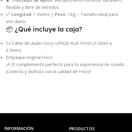
🧵
Trenzado de Nylon:
Recubrimiento exterior duradero,
flexible y libre de enredos.
📏
Longitud:
1 metro |
Peso:
18g – Tamaño ideal para
uso diario.
📦 ¿Qué incluye la caja?
1x Cable de audio Hoco UPA26 AUX Fresh (3.5mm a
3.5mm)
Empaque original Hoco
🎶 El complemento perfecto para tu experiencia de sonido.
¡Conecta y disfruta con la calidad de Hoco!
INFORMACIÓN
PRODUCTOS