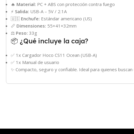
🔥
Material:
PC + ABS con protección contra fuego
⚡
Salida:
USB-A – 5V / 2.1A
🇺🇸
Enchufe:
Estándar americano (US)
📏
Dimensiones:
55×41×32mm
⚖️
Peso:
33g
📦 ¿Qué incluye la caja?
✅ 1x Cargador Hoco CS11 Ocean (USB-A)
✅ 1x Manual de usuario
✨ Compacto, seguro y confiable. Ideal para quienes buscan un