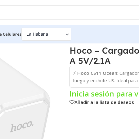
e Celulares
ador de Pared CS11 Ocean ⚡ USB-A 5V/2.1A
Hoco – Cargado
A 5V/2.1A
⚡
Hoco CS11 Ocean
: Cargador
fuego y enchufe US. Ideal para e
Inicia sesión para v
Añadir a la lista de deseos