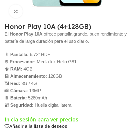
Click para agrandar
Honor Play 10A (4+128GB)
El
Honor Play 10A
ofrece pantalla grande, buen rendimiento y
batería de larga duración para el uso diario.
📱
Pantalla:
6.72” HD+
⚙️
Procesador:
MediaTek Helio G81
🧠
RAM:
4GB
💾
Almacenamiento:
128GB
📶
Red:
3G / 4G
📸
Cámara:
13MP
🔋
Batería:
5260mAh
🔐
Seguridad:
Huella digital lateral
Inicia sesión para ver precios
Añadir a la lista de deseos