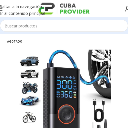
Saltar a la navegación
Ir al contenido principal
Inicio
/
Automotriz
/
Carros accesorios
AGOTADO