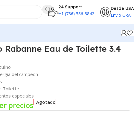
24 Support
Desde USA
+1 (786) 586-8842
Envio GRAT
o Rabanne Eau de Toilette 3.4
culino
energía del campeón
s
e Toilette
ventos especiales
Agotado
er precios