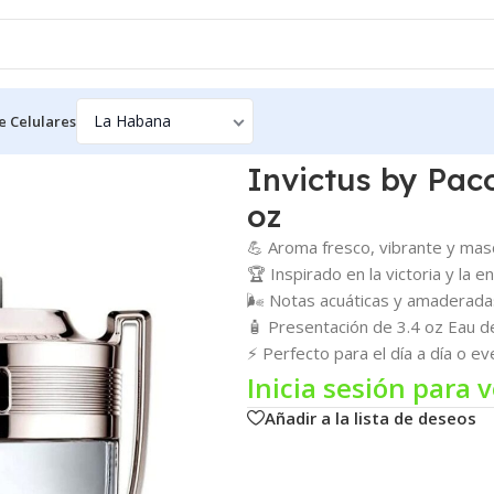
e Celulares
Rabanne Eau de Toilette 3.4 oz
Invictus by Pac
oz
💪 Aroma fresco, vibrante y mas
🏆 Inspirado en la victoria y la 
🌬 Notas acuáticas y amaderada
🧴 Presentación de 3.4 oz Eau d
⚡ Perfecto para el día a día o e
Inicia sesión para v
Añadir a la lista de deseos