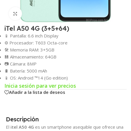
Click para agrandar
iTel A50 4G (3+5+64)
📱 Pantalla: 6.6 inch Display
⚙️ Procesador: T603 Octa-core
🛠️ Memoria RAM: 3+5GB
💾 Almacenamiento: 64GB
📷 Cámara: 8MP
🔋 Batería: 5000 mAh
📱 OS: Android ™14 (Go edition)
Inicia sesión para ver precios
Añadir a la lista de deseos
Descripción
El
itel A50 4G
es un smartphone asequible que ofrece una