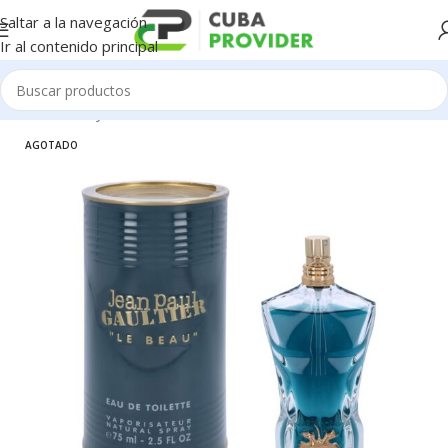
Saltar a la navegación
Ir al contenido principal
Inicio
/
Salud y Cuidado Personal
/
Perfumeria
AGOTADO