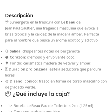
Descripción
🌴 Sumérgete en la frescura con
Le Beau
de
Jean Paul Gaultier, una fragancia masculina que evoca la
brisa tropical y la calidez de la madera ámbar. Perfecta
para el hombre que busca un aroma exótico y adictivo.
🍋
Salida:
chispeantes notas de bergamota.
🥥
Corazón:
cremoso y envolvente coco.
🌳
Fondo:
carismática madera de vetiver y ámbar.
⏳
Duración prolongada:
estela seductora que perdura
horas.
🎨
Diseño icónico:
frasco en forma de torso masculino con
degradado verde.
📦 ¿Qué incluye la caja?
– 1× Botella Le Beau Eau de Toilette 4.2 oz (125 ml)
– 1× Tapa con acabado metálico