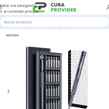
Saltar a la navegación
Ir al contenido principal
icio
/
Ferretería y Herramientas
/
Juegos y Sets de Herramientas
AGOTADO