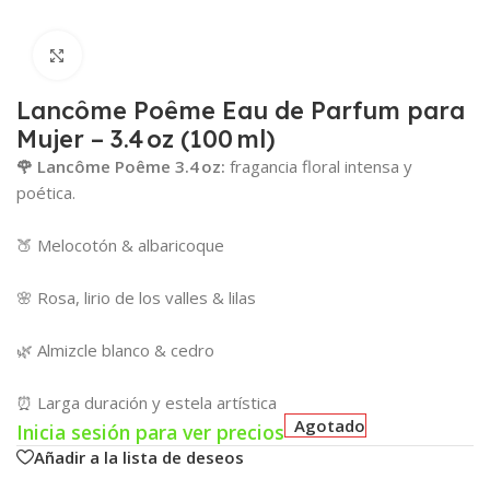
Click para agrandar
Lancôme Poême Eau de Parfum para
Mujer – 3.4 oz (100 ml)
🌹 Lancôme Poême 3.4 oz:
fragancia floral intensa y
poética.
🍑 Melocotón & albaricoque
🌸 Rosa, lirio de los valles & lilas
🌿 Almizcle blanco & cedro
⏰ Larga duración y estela artística
Agotado
Inicia sesión para ver precios
Añadir a la lista de deseos