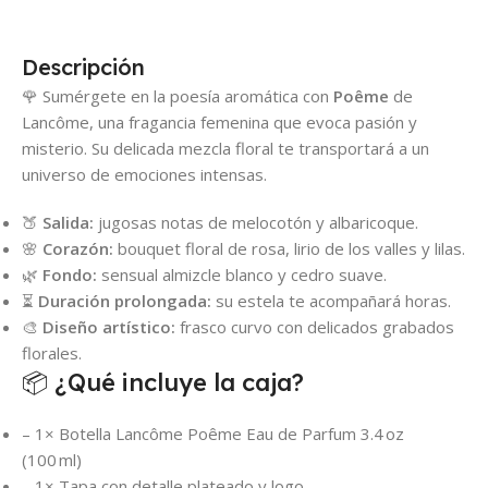
Descripción
🌹 Sumérgete en la poesía aromática con
Poême
de
Lancôme, una fragancia femenina que evoca pasión y
misterio. Su delicada mezcla floral te transportará a un
universo de emociones intensas.
🍑
Salida:
jugosas notas de melocotón y albaricoque.
🌸
Corazón:
bouquet floral de rosa, lirio de los valles y lilas.
🌿
Fondo:
sensual almizcle blanco y cedro suave.
⏳
Duración prolongada:
su estela te acompañará horas.
🎨
Diseño artístico:
frasco curvo con delicados grabados
florales.
📦 ¿Qué incluye la caja?
– 1× Botella Lancôme Poême Eau de Parfum 3.4 oz
(100 ml)
– 1× Tapa con detalle plateado y logo