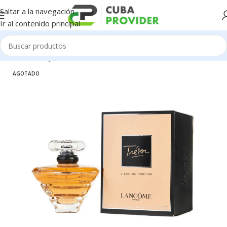
Saltar a la navegación
Ir al contenido principal
Inicio
/
Salud y Cuidado Personal
/
Perfumeria
AGOTADO