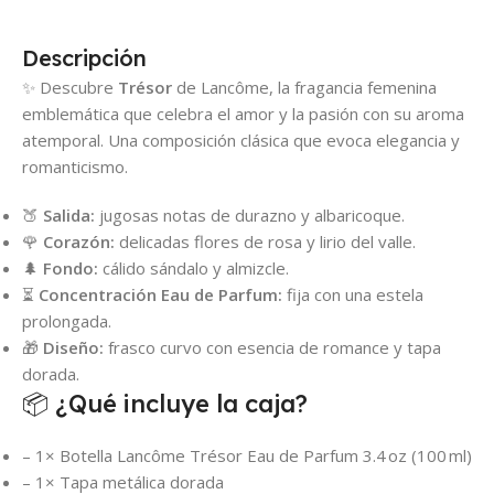
Descripción
✨ Descubre
Trésor
de Lancôme, la fragancia femenina
emblemática que celebra el amor y la pasión con su aroma
atemporal. Una composición clásica que evoca elegancia y
romanticismo.
🍑
Salida:
jugosas notas de durazno y albaricoque.
🌹
Corazón:
delicadas flores de rosa y lirio del valle.
🌲
Fondo:
cálido sándalo y almizcle.
⏳
Concentración Eau de Parfum:
fija con una estela
prolongada.
🎁
Diseño:
frasco curvo con esencia de romance y tapa
dorada.
📦 ¿Qué incluye la caja?
– 1× Botella Lancôme Trésor Eau de Parfum 3.4 oz (100 ml)
– 1× Tapa metálica dorada