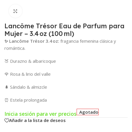
Click para agrandar
Lancôme Trésor Eau de Parfum para
Mujer – 3.4 oz (100 ml)
✨ Lancôme Trésor 3.4 oz:
fragancia femenina clásica y
romántica.
🍑 Durazno & albaricoque
🌹 Rosa & lirio del valle
🌲 Sándalo & almizcle
⏰ Estela prolongada
Agotado
Inicia sesión para ver precios
Añadir a la lista de deseos