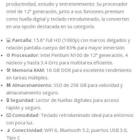
productividad, estudio y entretenimiento. Su procesador
Intel de 12ª generación, junto a sus funciones premium
como huella digital y teclado retroiluminado, la convierten
en una opción destacada en su categoría.
💻
Pantalla:
15.6” Full HD (1080p) con marcos delgados y
relación pantalla-cuerpo del 85% para mayor inmersión.
⚙️
Procesador:
Intel Pentium N100 de 12ª generación, 4
núcleos y hasta 3.4 GHz para multitarea eficiente.
🛠
Memoria RAM:
16 GB DDR para excelente rendimiento
en tareas múltiples.
💾
Almacenamiento:
SSD de 256 GB para velocidad y
almacenamiento seguro.
🔒
Seguridad:
Lector de huellas digitales para acceso
rápido y seguro.
⌨️
Comodidad:
Teclado retroiluminado ideal para entornos
con poca luz.
📡
Conectividad:
WiFi 6, Bluetooth 5.2, puertos USB 3.0,
Tipo C