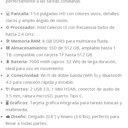
perfectamente a las tareas cotidianas.
💻
Pantalla:
15.6 pulgadas HD con colores vivos, detalles
claros y amplio ángulo de visión.
⚙️
Procesador:
Intel Celeron I3 con frecuencia turbo de
hasta 2.4 GHz.
🛠
Memoria RAM:
8 GB DDR3 para multitarea fluida.
💾
Almacenamiento:
SSD de 512 GB, ampliable hasta 1
TB; compatible con tarjeta TF hasta 512 GB.
🔋
Batería:
7000 mWh (aprox. 52 Wh) de larga duración,
ideal para uso en movimiento.
📡
Conectividad:
Wi-Fi de doble banda (WiFi 5) y Bluetooth
4.2 para conexión rápida y estable.
🔌
Puertos:
2 USB 3.0, 1 Mini HDMI, conector de audio de
3.5 mm, ranura microSD, puerto Tipo C.
🖥️
Gráficos:
Tarjeta gráfica integrada para tareas básicas y
multimedia.
💼
Diseño:
Delgado (0.8″) y liviano (3.6 lbs), perfecto para
llevar a todas partes.