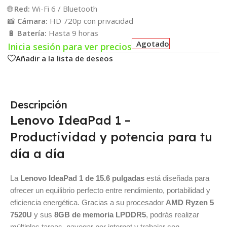
🌐
Red:
Wi-Fi 6 / Bluetooth
📸
Cámara:
HD 720p con privacidad
🔋
Batería:
Hasta 9 horas
Agotado
Inicia sesión para ver precios
Añadir a la lista de deseos
Descripción
Lenovo IdeaPad 1 –
Productividad y potencia para tu
día a día
La
Lenovo IdeaPad 1 de 15.6 pulgadas
está diseñada para
ofrecer un equilibrio perfecto entre rendimiento, portabilidad y
eficiencia energética. Gracias a su procesador
AMD Ryzen 5
7520U
y sus
8GB de memoria LPDDR5
, podrás realizar
múltiples tareas, navegar por internet y trabajar con