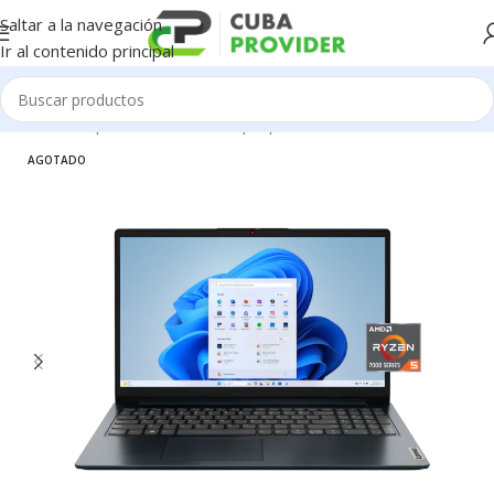
Saltar a la navegación
Ir al contenido principal
Inicio
/
Componentes de PC
/
Laptop
AGOTADO