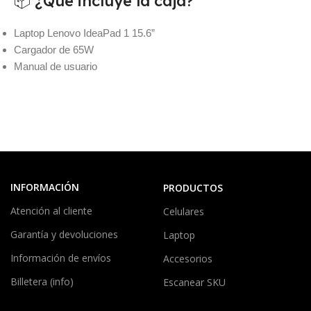
📦 ¿Qué incluye la caja?
Laptop Lenovo IdeaPad 1 15.6”
Cargador de 65W
Manual de usuario
INFORMACIÓN
PRODUCTOS
Atención al cliente
Celulares
Garantía y devoluciones
Laptop
Información de envíos
Accesorios
Billetera (info)
Escanear SKU