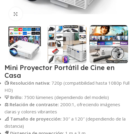
Click para agrandar
Mini Proyector Portátil de Cine en
Casa
📺 Resolución nativa:
720p (compatibilidad hasta 1080p Full
HD)
💡 Brillo:
7500 lúmenes (dependiendo del modelo)
⚖️ Relación de contraste:
2000:1, ofreciendo imágenes
claras y colores vibrantes
📐 Tamaño de proyección:
30″ a 120″ (dependiendo de la
distancia)
🎥 Distancia de proyección:
1 m a 3 m