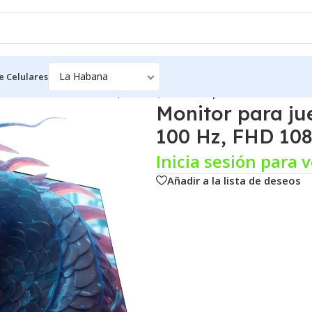
e Celulares
trafino Krocisen de 27″, 100 Hz, FHD 1080p
Monitor para jue
100 Hz, FHD 10
Inicia sesión para v
Añadir a la lista de deseos