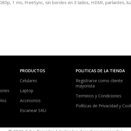
0p, 1 ms, FreeSync, sin bordes en 3 lados, HDMI, parlantes, luz a
PRODUCTOS
POLITICAS DE LA TIENDA
Celulares
Registrarse como cliente
mayorista
iones
Laptop
Terminos y Condiciones
víos
Accesorios
Políticas de Privacidad y Coo
Escanear SKU