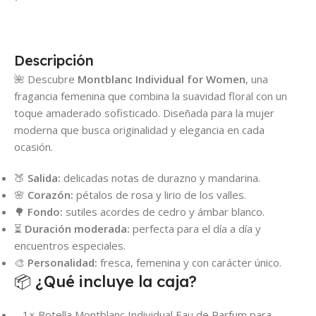
Descripción
🌺 Descubre
Montblanc Individual for Women
, una
fragancia femenina que combina la suavidad floral con un
toque amaderado sofisticado. Diseñada para la mujer
moderna que busca originalidad y elegancia en cada
ocasión.
🍑
Salida:
delicadas notas de durazno y mandarina.
🌸
Corazón:
pétalos de rosa y lirio de los valles.
🌳
Fondo:
sutiles acordes de cedro y ámbar blanco.
⏳
Duración moderada:
perfecta para el día a día y
encuentros especiales.
🎨
Personalidad:
fresca, femenina y con carácter único.
📦 ¿Qué incluye la caja?
– 1× Botella Montblanc Individual Eau de Parfum para