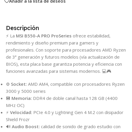
Añadir a la lista de deseos
Descripción
⚡ La
MSI B550-A PRO ProSeries
ofrece estabilidad,
rendimiento y diseño premium para gamers y
profesionales. Con soporte para procesadores AMD Ryzen
de 3ª generación y futuros modelos (vía actualización de
BIOS), esta placa base garantiza potencia y eficiencia con
funciones avanzadas para sistemas modernos. 💻🎮
⚙️
Socket:
AMD AM4, compatible con procesadores Ryzen
3000 y 5000 series
💾
Memoria:
DDR4 de doble canal hasta 128 GB (4400
MHz OC)
⚡
Velocidad:
PCIe 4.0 y Lightning Gen 4 M.2 con disipador
Shield Frozr
🔊
Audio Boost:
calidad de sonido de grado estudio con