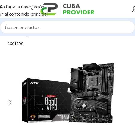
Saltar a la navegación
Ir al contenido principal
Inicio
/
Componentes de PC
/
Motherboard
AGOTADO