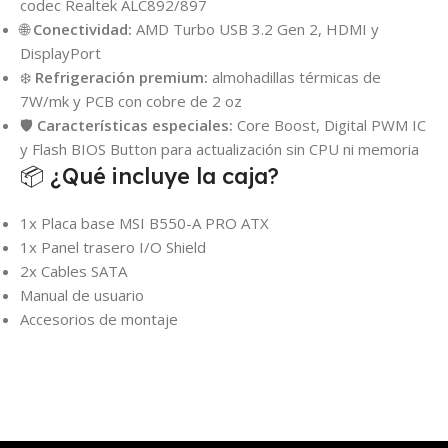
codec Realtek ALC892/897
🌐
Conectividad:
AMD Turbo USB 3.2 Gen 2, HDMI y
DisplayPort
❄️
Refrigeración premium:
almohadillas térmicas de
7W/mk y PCB con cobre de 2 oz
🛡️
Características especiales:
Core Boost, Digital PWM IC
y Flash BIOS Button para actualización sin CPU ni memoria
📦 ¿Qué incluye la caja?
1x Placa base MSI B550-A PRO ATX
1x Panel trasero I/O Shield
2x Cables SATA
Manual de usuario
Accesorios de montaje