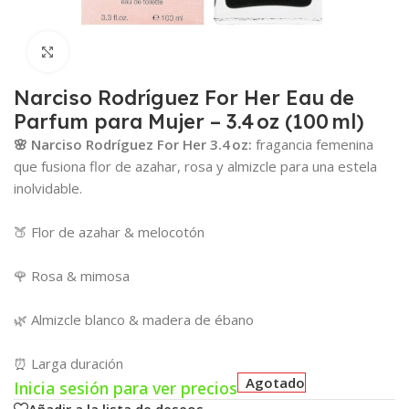
Click para agrandar
Narciso Rodríguez For Her Eau de
Parfum para Mujer – 3.4 oz (100 ml)
🌸 Narciso Rodríguez For Her 3.4 oz:
fragancia femenina
que fusiona flor de azahar, rosa y almizcle para una estela
inolvidable.
🍑 Flor de azahar & melocotón
🌹 Rosa & mimosa
🌿 Almizcle blanco & madera de ébano
⏰ Larga duración
Agotado
Inicia sesión para ver precios
Añadir a la lista de deseos