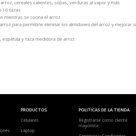
e arroz, cereales calientes, sopas, verduras al vapor y más
e 16 tazas
ión mientras se cocina el arroz
roz para permitirle eliminar los almidones del arroz y mejorar s
z, espátula y taza medidora de arroz
PRODUCTOS
POLITICAS DE LA TIENDA
Celulares
Registrarse como cliente
mayorista
iones
Laptop
Terminos y Condiciones