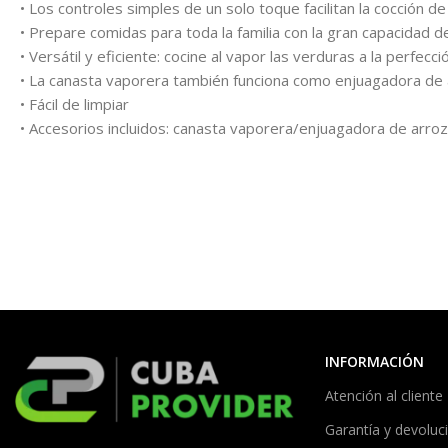
• Los controles simples de un solo toque facilitan la cocción d
• Prepare comidas para toda la familia con la gran capacidad d
• Versátil y eficiente: cocine al vapor las verduras a la perfecc
• La canasta vaporera también funciona como enjuagadora de ar
• Fácil de limpiar
• Accesorios incluidos: canasta vaporera/enjuagadora de arro
INFORMACIÓN
Atención al cliente
Garantía y devoluc