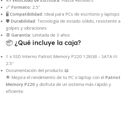
✍️
Velocidad de Escritura:
Hasta 480MB/s
📏
Formato:
2.5″
🖥️
Compatibilidad:
Ideal para PCs de escritorio y laptops
🛡️
Durabilidad:
Tecnología de estado sólido, resistente a
golpes y vibraciones
📆
Garantía:
Limitada de 3 años
📦 ¿Qué incluye la caja?
1 x SSD Interno Patriot Memory P220 128GB – SATA III
2.5″
Documentación del producto 📖
🌟 Mejora el rendimiento de tu PC o laptop con el
Patriot
Memory P220
y disfruta de un sistema más rápido y
eficiente.