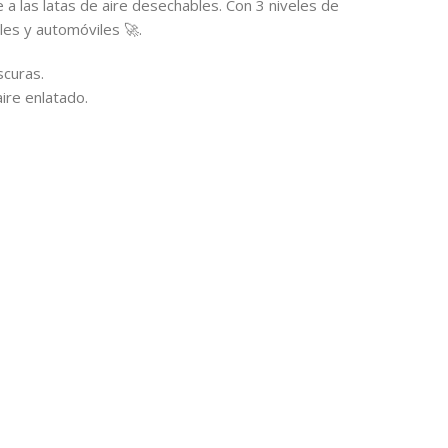
e a las latas de aire desechables. Con 3 niveles de
les y automóviles 🚀.
scuras.
ire enlatado.