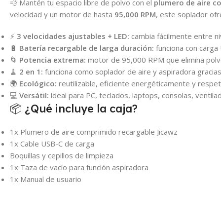
💨 Mantén tu espacio libre de polvo con el
plumero de aire c
velocidad y un motor de hasta
95,000 RPM
, este soplador ofr
⚡
3 velocidades ajustables + LED:
cambia fácilmente entre niv
🔋
Batería recargable de larga duración:
funciona con carga 
🌀
Potencia extrema:
motor de 95,000 RPM que elimina polvo
🧹
2 en 1:
funciona como soplador de aire y aspiradora gracias 
🌍
Ecológico:
reutilizable, eficiente energéticamente y respe
💻
Versátil:
ideal para PC, teclados, laptops, consolas, ventila
📦 ¿Qué incluye la caja?
1x Plumero de aire comprimido recargable Jicawz
1x Cable USB-C de carga
Boquillas y cepillos de limpieza
1x Taza de vacío para función aspiradora
1x Manual de usuario