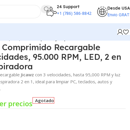
24 Support
Desde USA
+1 (786) 586-8842
Envio GRAT
RPM, LED, 2 en 1 Soplador y Aspiradora
e Comprimido Recargable
cidades, 95.000 RPM, LED, 2 en
piradora
recargable
Jicawz
con 3 velocidades, hasta 95,000 RPM y luz
piradora 2 en 1, ideal para limpiar PC, teclados, autos y
.
Agotado
er precios