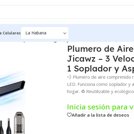
e Celulares
e Aire Comprimido Recargable Jicawz – 3 Velocidades, 95.000 
Plumero de Air
Jicawz – 3 Velo
1 Soplador y As
💨 Plumero de aire comprimido 
LED. Funciona como soplador y as
hogar. ♻️ Reutilizable y ecológico
Inicia sesión para v
Añadir a la lista de deseos