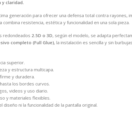
 y claridad.
ima generación para ofrecer una defensa total contra rayones, imp
ca combina resistencia, estética y funcionalidad en una sola pieza.
s redondeados
2.5D o 3D
, según el modelo, se adapta perfectam
sivo completo (Full Glue)
, la instalación es sencilla y sin burb
cia superior.
eza y estructura multicapa.
firme y duradera.
hasta los bordes curvos.
egos, videos y uso diario.
o y materiales flexibles.
el diseño ni la funcionalidad de la pantalla original.