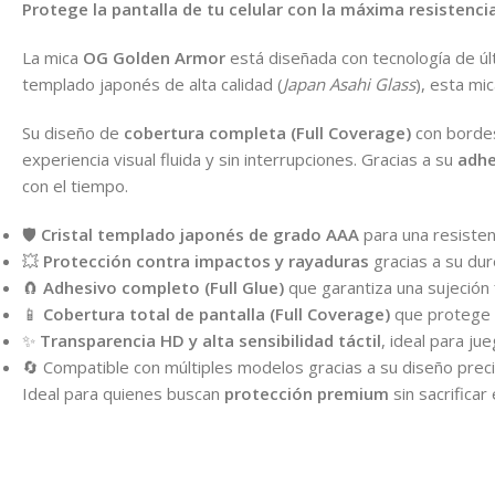
Protege la pantalla de tu celular con la máxima resistencia
La mica
OG Golden Armor
está diseñada con tecnología de últ
templado japonés de alta calidad (
Japan Asahi Glass
), esta mi
Su diseño de
cobertura completa (Full Coverage)
con borde
experiencia visual fluida y sin interrupciones. Gracias a su
adhe
con el tiempo.
🛡️
Cristal templado japonés de grado AAA
para una resisten
💥
Protección contra impactos y rayaduras
gracias a su dur
🧲
Adhesivo completo (Full Glue)
que garantiza una sujeción 
📱
Cobertura total de pantalla (Full Coverage)
que protege 
✨
Transparencia HD y alta sensibilidad táctil
, ideal para ju
🔄 Compatible con múltiples modelos gracias a su diseño precis
Ideal para quienes buscan
protección premium
sin sacrificar 