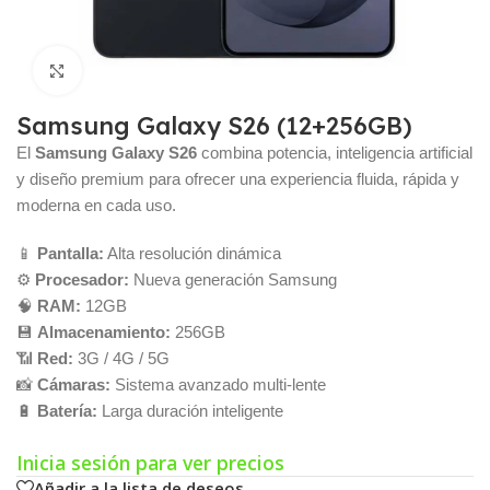
Click para agrandar
Samsung Galaxy S26 (12+256GB)
El
Samsung Galaxy S26
combina potencia, inteligencia artificial
y diseño premium para ofrecer una experiencia fluida, rápida y
moderna en cada uso.
📱
Pantalla:
Alta resolución dinámica
⚙️
Procesador:
Nueva generación Samsung
🧠
RAM:
12GB
💾
Almacenamiento:
256GB
📶
Red:
3G / 4G / 5G
📸
Cámaras:
Sistema avanzado multi-lente
🔋
Batería:
Larga duración inteligente
Inicia sesión para ver precios
Añadir a la lista de deseos