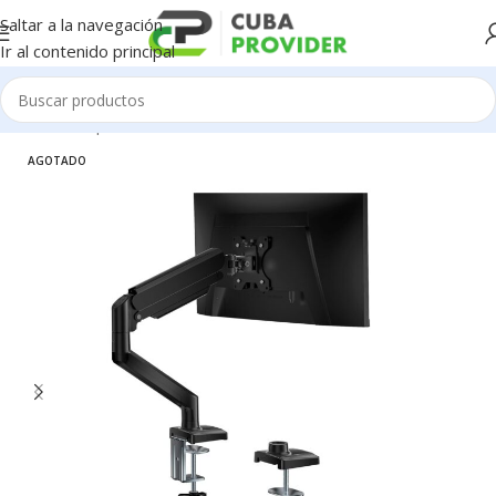
Saltar a la navegación
Ir al contenido principal
Inicio
/
Componentes de PC
/
Monitores
AGOTADO