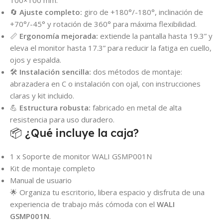
100×100 mm.
🔄
Ajuste completo:
giro de +180°/-180°, inclinación de
+70°/-45° y rotación de 360° para máxima flexibilidad.
📏
Ergonomía mejorada:
extiende la pantalla hasta 19.3” y
eleva el monitor hasta 17.3” para reducir la fatiga en cuello,
ojos y espalda.
🛠️
Instalación sencilla:
dos métodos de montaje:
abrazadera en C o instalación con ojal, con instrucciones
claras y kit incluido.
💪
Estructura robusta:
fabricado en metal de alta
resistencia para uso duradero.
📦 ¿Qué incluye la caja?
1 x Soporte de monitor WALI GSMP001N
Kit de montaje completo
Manual de usuario
🌟 Organiza tu escritorio, libera espacio y disfruta de una
experiencia de trabajo más cómoda con el
WALI
GSMP001N
.