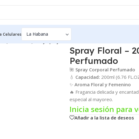
e Celulares
0ml (6.76 FL.OZ) Body Spray Perfumado
Spray Floral – 
Perfumado
🌺
Spray Corporal Perfumado
💧
Capacidad:
200ml (6.76 FL.O
✨
Aroma Floral y Femenino
🔥 Fragancia delicada y encantad
especial al mayoreo.
Inicia sesión para v
Añadir a la lista de deseos