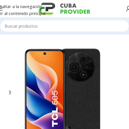
Saltar a la navegación
Ir al contenido principal
Inicio
/
Celulares
/
TCL