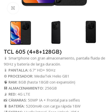
Click para agrandar
TCL 605 (4+8+128GB)
📱 Smartphone con gran almacenamiento, pantalla fluida de
90Hz y batería de larga duración.
📱
PANTALLA:
6.7” HD+ 90Hz
⚙️
PROCESADOR:
MediaTek Helio G81
🧠
RAM:
8GB (hasta 18GB con expansión)
💾
ALMACENAMIENTO:
256GB
📡
RED:
4G LTE
📸
CÁMARAS:
50MP IA + Frontal para selfies
🔋
BATERÍA:
5200mAh con carga rápida 18W