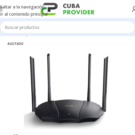
Saltar a la navegación
Ir al contenido principal
Inicio
/
Componentes de PC
/
Redes / WiFi / 4G
AGOTADO