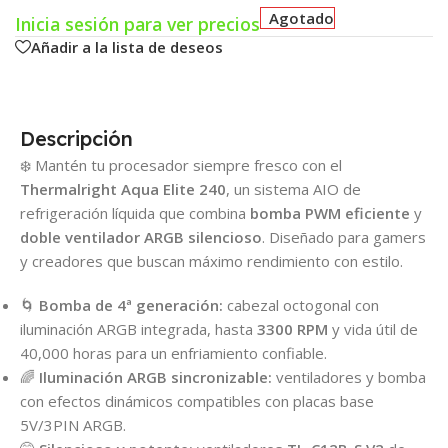
Agotado
Inicia sesión para ver precios
Añadir a la lista de deseos
Descripción
❄️ Mantén tu procesador siempre fresco con el
Thermalright Aqua Elite 240
, un sistema AIO de
refrigeración líquida que combina
bomba PWM eficiente
y
doble ventilador ARGB silencioso
. Diseñado para gamers
y creadores que buscan máximo rendimiento con estilo.
🌀
Bomba de 4ª generación:
cabezal octogonal con
iluminación ARGB integrada, hasta
3300 RPM
y vida útil de
40,000 horas para un enfriamiento confiable.
🌈
Iluminación ARGB sincronizable:
ventiladores y bomba
con efectos dinámicos compatibles con placas base
5V/3PIN ARGB.