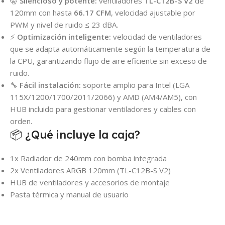
🤫
Silencioso y potente:
ventiladores
TL-C12B-S V2
de
120mm con hasta
66.17 CFM
, velocidad ajustable por
PWM y nivel de ruido ≤ 23 dBA.
⚡
Optimización inteligente:
velocidad de ventiladores
que se adapta automáticamente según la temperatura de
la CPU, garantizando flujo de aire eficiente sin exceso de
ruido.
🔧
Fácil instalación:
soporte amplio para Intel (LGA
115X/1200/1700/2011/2066) y AMD (AM4/AM5), con
HUB incluido para gestionar ventiladores y cables con
orden.
📦 ¿Qué incluye la caja?
1x Radiador de 240mm con bomba integrada
2x Ventiladores ARGB 120mm (TL-C12B-S V2)
HUB de ventiladores y accesorios de montaje
Pasta térmica y manual de usuario