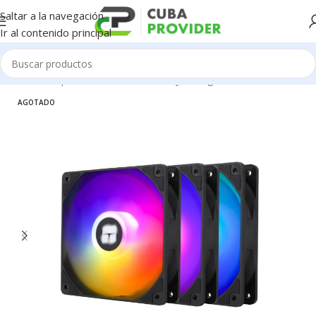
Saltar a la navegación
Ir al contenido principal
Inicio
/
Componentes de PC
/
Fanes y Refrigeración
AGOTADO