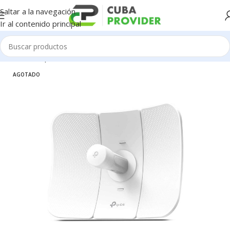
Saltar a la navegación
Ir al contenido principal
Inicio
/
Componentes de PC
/
Redes / WiFi / 4G
AGOTADO