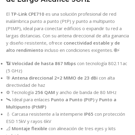
El
TP-Link CPE710
es una solución profesional de red
inalámbrica punto a punto (PtP) y punto a multipunto
(PtMP), ideal para conectar edificios o expandir tu red a
largas distancias. Con su antena direccional de alta ganancia
y diseño resistente, ofrece
conectividad estable y de
alto rendimiento
incluso en condiciones exigentes. 🌐⚡
📶
Velocidad de hasta 867 Mbps
con tecnología 802.11ac
(5 GHz)
🎯
Antena direccional 2×2 MIMO de 23 dBi
con alta
directividad de haz
⚙️ Tecnología
256 QAM
y ancho de banda de 80 MHz
🛰️ Ideal para enlaces
Punto a Punto (PtP)
y
Punto a
Multipunto (PtMP)
💧 Carcasa resistente a la intemperie
IP65
con protección
ESD 15kV y rayos 6kV
📐
Montaje flexible
con alineación de tres ejes y kits