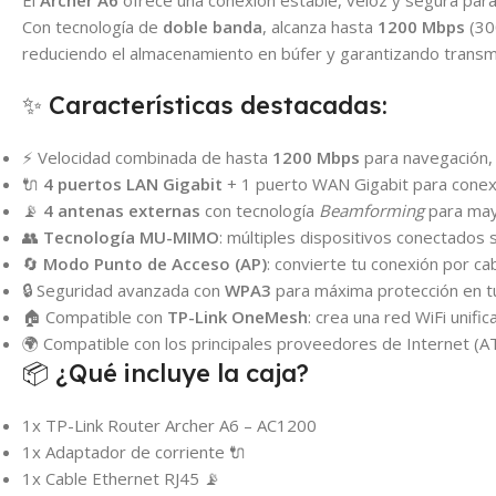
El
Archer A6
ofrece una conexión estable, veloz y segura para 
Con tecnología de
doble banda
, alcanza hasta
1200 Mbps
(30
reduciendo el almacenamiento en búfer y garantizando transmi
✨ Características destacadas:
⚡ Velocidad combinada de hasta
1200 Mbps
para navegación, 
🔌
4 puertos LAN Gigabit
+ 1 puerto WAN Gigabit para conex
📡
4 antenas externas
con tecnología
Beamforming
para may
👥
Tecnología MU-MIMO
: múltiples dispositivos conectados 
🔄
Modo Punto de Acceso (AP)
: convierte tu conexión por ca
🔒 Seguridad avanzada con
WPA3
para máxima protección en t
🏠 Compatible con
TP-Link OneMesh
: crea una red WiFi unif
🌍 Compatible con los principales proveedores de Internet (AT&
📦 ¿Qué incluye la caja?
1x TP-Link Router Archer A6 – AC1200
1x Adaptador de corriente 🔌
1x Cable Ethernet RJ45 📡