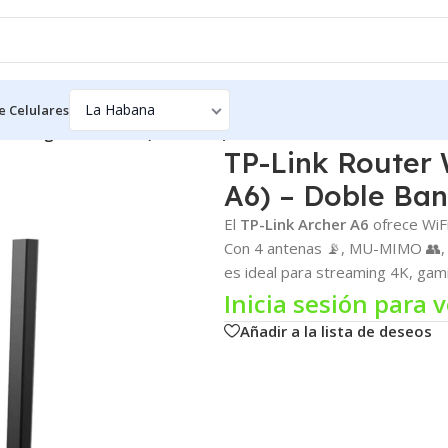
e Celulares
WiFi Gigabit AC1200 (Archer A6) – Doble Banda
TP-Link Router 
A6) – Doble Ba
El
TP-Link Archer A6
ofrece WiF
Con 4 antenas 📡, MU-MIMO 👥, 
es ideal para streaming 4K, gami
Inicia sesión para v
Añadir a la lista de deseos