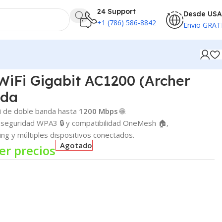
24 Support
Desde USA
+1 (786) 586-8842
Envio GRAT
WiFi Gigabit AC1200 (Archer
nda
i de doble banda hasta
1200 Mbps
🌐.
seguridad WPA3 🔒 y compatibilidad OneMesh 🏠,
ng y múltiples dispositivos conectados.
Agotado
er precios