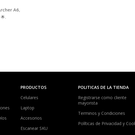
Archer A6
,
🌟.
PRODUCTOS
POLITICAS DE LA TIENDA
Celulares
Registrarse como cliente
mayorista
iones
Laptop
Terminos y Condiciones
víos
Accesorios
Políticas de Privacidad y Coo
Escanear SKU