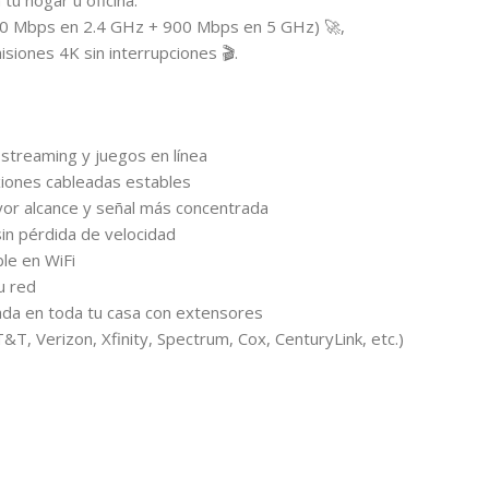
tu hogar u oficina.
0 Mbps en 2.4 GHz + 900 Mbps en 5 GHz) 🚀,
siones 4K sin interrupciones 🎬.
streaming y juegos en línea
iones cableadas estables
or alcance y señal más concentrada
sin pérdida de velocidad
ble en WiFi
u red
icada en toda tu casa con extensores
T, Verizon, Xfinity, Spectrum, Cox, CenturyLink, etc.)