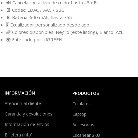
🔊 Cancelación activa de ruido: hasta 43 dB
💽 Codec: LDAC / AAC / SBC
🔋 Batería: 600 mAh, hasta 75h
🎚️ Ecualizador personalizado desde app
🌈 Colores disponibles: Negro (este listing), Blanco, Azul
🌍 Fabricado por: UGREEN
INFORMACIÓN
PRODUCTOS
Atención al cliente
Celulares
Garantía y devoluciones
Laptop
Información de envíos
Accesorios
Billetera (info)
Escanear SKU