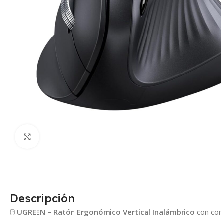
Click para agrandar
Descripción
🖱️
UGREEN – Ratón Ergonómico Vertical Inalámbrico
con con