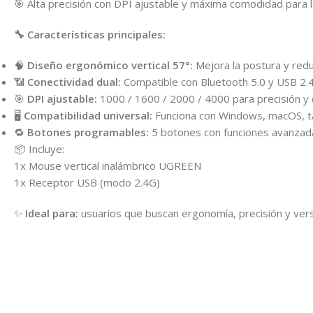
🎯 Alta precisión con DPI ajustable y máxima comodidad para la
🔧 Características principales:
🧠
Diseño ergonómico vertical 57°:
Mejora la postura y red
📶
Conectividad dual:
Compatible con Bluetooth 5.0 y USB 2.4
🎯
DPI ajustable:
1000 / 1600 / 2000 / 4000 para precisión y 
🖥️
Compatibilidad universal:
Funciona con Windows, macOS, tab
🔁
Botones programables:
5 botones con funciones avanzad
📦 Incluye:
1x Mouse vertical inalámbrico UGREEN
1x Receptor USB (modo 2.4G)
✨
Ideal para:
usuarios que buscan ergonomía, precisión y versa