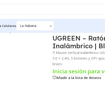
e Celulares
rico | Bluetooth 5.0
UGREEN – Ratón
Inalámbrico | B
🖱️ Mouse vertical inalámbrico 
5.0 + 2.4G, 5 botones y DPI aju
brazo.
Inicia sesión para v
Añadir a la lista de deseos