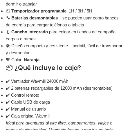
dormir o trabajar
⏲️
Temporizador programable
: 1H / 3H / 5H
🔧
Baterías desmontables
– se pueden usar como bancos
de energía para cargar teléfonos o tablets
🪝
Gancho integrado
para colgar en tiendas de campaña,
carpas o ramas
🛠️ Diseño compacto y resistente – portátil, fácil de transportar
y desmontar
🧡 Color:
Naranja
📦 ¿Qué incluye la caja?
✔️ Ventilador Wavmill 24000 mAh
✔️ 2 baterías recargables de 12000 mAh (desmontables)
✔️ Control remoto
✔️ Cable USB de carga
✔️ Manual de usuario
✔️ Caja original Wavmill
Ideal para aventuras al aire libre, campamentos, viajes o
cortes de electricidad. Mantente fresco y con luz en todo