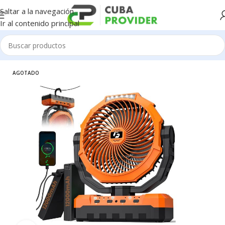
Saltar a la navegación
Ir al contenido principal
Inicio
/
Electrodomésticos
/
Ventiladores
AGOTADO