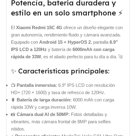
Potencia, batería duradera y
estilo en un solo smartphone ⚡
El
Xiaomi Redmi 15C 4G
ofrece un diseño elegante con
gran autonomía, rendimiento fluido y cámara avanzada.
Equipado con
Android 15 + HyperOS 2
, pantalla
6.9”
IPS LCD a 120Hz
y batería de
6000mAh con carga
rápida de 33W
, es el aliado perfecto para tu día a día. 🚀
✨ Características principales:
📺
Pantalla inmersiva:
6.9” IPS LCD con resolución
HD+ (720 × 1600) y tasa de refresco de 120Hz.
🔋
Batería de larga duración:
6000 mAh con carga
rápida 33W y carga inversa 10W.
📸
Cámara dual AI de 50MP:
Fotos detalladas y
vibrantes, más cámara frontal de 8MP para selfies
nítidos.