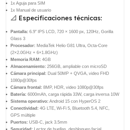
1x Aguja para SIM
1x Manual de usuario
📐 Especificaciones técnicas:
Pantalla:
6.9” IPS LCD, 720 × 1600 px, 120Hz, Gorilla
Glass 3
Procesador:
MediaTek Helio G81 Ultra, Octa-Core
(2×2.0GHz + 6×1.8GHz)
Memoria RAM:
4GB
Almacenamiento:
256GB, ampliable con microSD
Cámara principal:
Dual 50MP + QVGA, video FHD
1080p@30fps
Cámara frontal:
8MP, HDR, video 1080p@30fps
Batería:
6000mAh, carga rápida 33W, carga inversa 10W
Sistema operativo:
Android 15 con HyperOS 2
Conectividad:
4G LTE, Wi-Fi 5, Bluetooth 5.4, NFC,
GPS múltiple
Puertos:
USB-C, jack 3.5mm
Seguridad:
Lector de huellas, desbloqueo facial