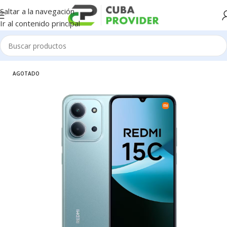
Saltar a la navegación
Ir al contenido principal
Inicio
/
Celulares
/
Xiaomi
AGOTADO