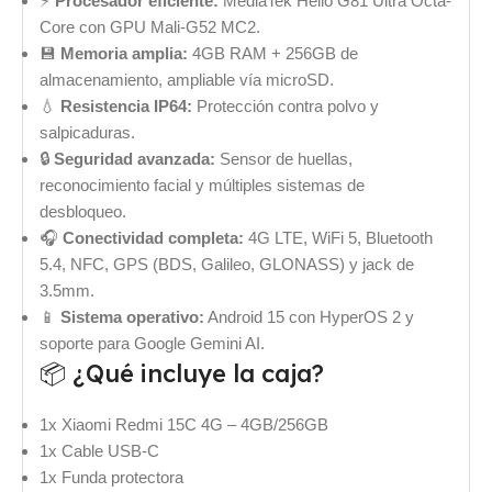
⚡
Procesador eficiente:
MediaTek Helio G81 Ultra Octa-
Core con GPU Mali-G52 MC2.
💾
Memoria amplia:
4GB RAM + 256GB de
almacenamiento, ampliable vía microSD.
💧
Resistencia IP64:
Protección contra polvo y
salpicaduras.
🔒
Seguridad avanzada:
Sensor de huellas,
reconocimiento facial y múltiples sistemas de
desbloqueo.
🎧
Conectividad completa:
4G LTE, WiFi 5, Bluetooth
5.4, NFC, GPS (BDS, Galileo, GLONASS) y jack de
3.5mm.
📱
Sistema operativo:
Android 15 con HyperOS 2 y
soporte para Google Gemini AI.
📦 ¿Qué incluye la caja?
1x Xiaomi Redmi 15C 4G – 4GB/256GB
1x Cable USB-C
1x Funda protectora