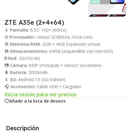
ZTE A35e (2+4+64)
📱
Pantalla:
6.52″ HD+ (60Hz)
⚙️
Procesador:
Unisoc SC9863A, Octa-core
🛠️
Memoria RAM:
2GB + 4GB Expansión virtual
💾
Almacenamiento:
64GB (expandible con microSD)
🌐
Red:
2G/3G/4G
📷
Cámara:
8MP (Principal) + Sensor secundario
🔋
Batería:
5000mAh
📱
SO:
Android 13 (Go Edition)
🎧
Accesorios:
Cable USB + Cargador
Inicia sesión para ver precios
Añadir a la lista de deseos
Descripción