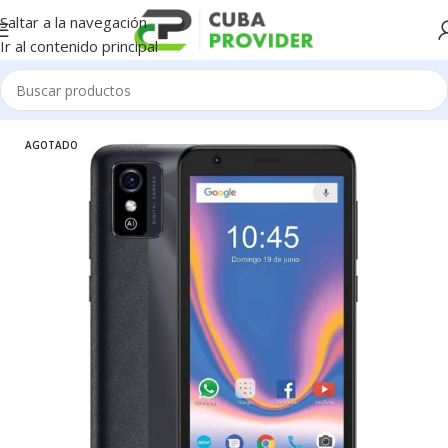
Saltar a la navegación
Ir al contenido principal
Inicio
/
Celulares
/
ZTE
AGOTADO