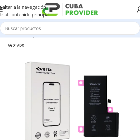
Saltar a la navegación
Ir al contenido principal
Inicio
/
Piezas para Celulares
/
iPhone
/
Baterias
AGOTADO